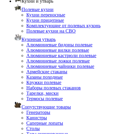
Кухни и утварь
Полевые кухни
Кухни переносные
Кухни прицепные
Комплектующие от полевых кухонь
Полевые кухни на СВО
Кухонная утварь
Алюминиевые бидоны полевые
Алюминиевые вилки полевые
Алюминиевые кастрюли полевые
Алюминиевые ложки полевые
Алюминиевые чайники полевые
Армейские стаканы
Казаны походные
Кружки полевые
Наборы полевых стаканов
Тарелки, миски
Термосы полевые
Сопутствующие товары
Генераторы
Канистры
Саперные лопаты
Столы
Тазы оцинкованные