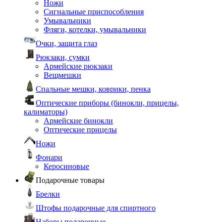
Ножи
Сигнальные приспособления
Умывальники
Фляги, котелки, умывальники
Очки, защита глаз
Рюкзаки, сумки
Армейские рюкзаки
Вещмешки
Спальные мешки, коврики, пенка
Оптические приборы (бинокли, прицелы,
калиматоры)
Армейские бинокли
Оптические прицелы
Ножи
Фонари
Керосиновые
Подарочные товары
Брелки
Штофы подарочные для спиртного
Наборы подарочные