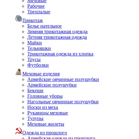
Меховые
Рабочие
Трехпалые
Трикотаж
Белье нательное
Зимняя трикотажная одежда
Летняя трикотажная одежда
Майки
Тельняшки
Трикотажная одежда из хлопка
Трусы
Футболки
Меховые изделия
Армейские овчинные полушубки
Армейские полушубки
Бекеши
Головные уборы
Нагольные овчинные полушубки
Носки из меха
Рукавицы меховые
Тулупы
Меховые жилеты
Одежда из прошлого
Армейская одежда из прошлого