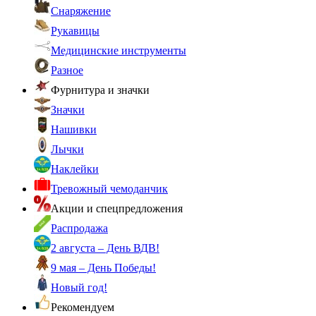
Снаряжение
Рукавицы
Медицинские инструменты
Разное
Фурнитура и значки
Значки
Нашивки
Лычки
Наклейки
Тревожный чемоданчик
Акции и спецпредложения
Распродажа
2 августа – День ВДВ!
9 мая – День Победы!
Новый год!
Рекомендуем