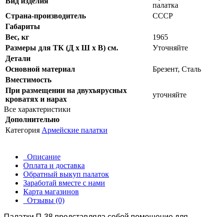
Вид изделия
палатка
Страна-производитель
СССР
Габариты
Вес, кг
1965
Размеры для ТК (Д х Ш х В) см.
Уточняйте
Детали
Основной материал
Брезент, Сталь
Вместимость
При размещении на двухъярусных
уточняйте
кроватях и нарах
Все характеристики
Дополнительно
Категория
Армейские палатки
Описание
Оплата и доставка
Обратный выкуп палаток
Заработай вместе с нами
Карта магазинов
Отзывы (0)
Палатки П-38 представляла собой помещение для