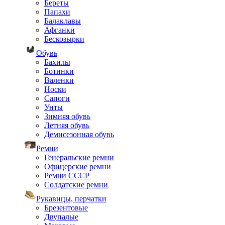
Береты
Папахи
Балаклавы
Афганки
Бескозырки
Обувь
Бахилы
Ботинки
Валенки
Носки
Сапоги
Унты
Зимняя обувь
Летняя обувь
Демисезонная обувь
Ремни
Генеральские ремни
Офицерские ремни
Ремни СССР
Солдатские ремни
Рукавицы, перчатки
Брезентовые
Двупалые