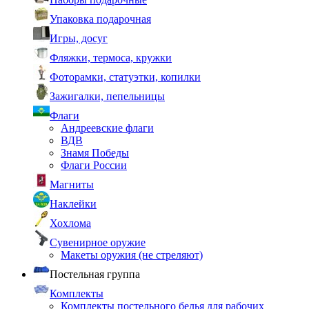
Упаковка подарочная
Игры, досуг
Фляжки, термоса, кружки
Фоторамки, статуэтки, копилки
Зажигалки, пепельницы
Флаги
Андреевские флаги
ВДВ
Знамя Победы
Флаги России
Магниты
Наклейки
Хохлома
Сувенирное оружие
Макеты оружия (не стреляют)
Постельная группа
Комплекты
Комплекты постельного белья для рабочих