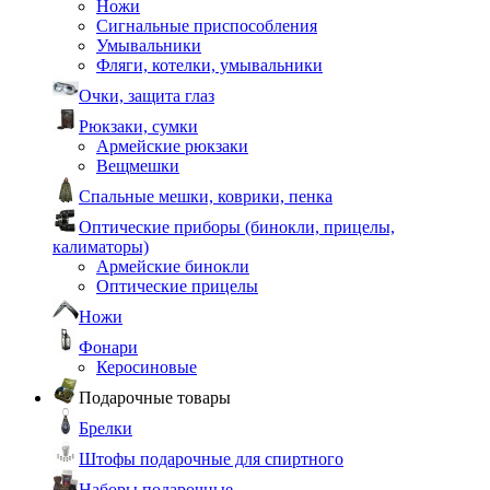
Ножи
Сигнальные приспособления
Умывальники
Фляги, котелки, умывальники
Очки, защита глаз
Рюкзаки, сумки
Армейские рюкзаки
Вещмешки
Спальные мешки, коврики, пенка
Оптические приборы (бинокли, прицелы,
калиматоры)
Армейские бинокли
Оптические прицелы
Ножи
Фонари
Керосиновые
Подарочные товары
Брелки
Штофы подарочные для спиртного
Наборы подарочные