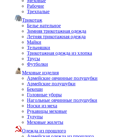
Меховые
Рабочие
Трехпалые
Трикотаж
Белье нательное
Зимняя трикотажная одежда
Летняя трикотажная одежда
Майки
Тельняшки
Трикотажная одежда из хлопка
Трусы
Футболки
Меховые изделия
Армейские овчинные полушубки
Армейские полушубки
Бекеши
Головные уборы
Нагольные овчинные полушубки
Носки из меха
Рукавицы меховые
Тулупы
Меховые жилеты
Одежда из прошлого
Армейская одежда из прошлого