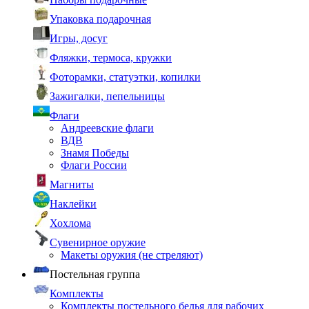
Упаковка подарочная
Игры, досуг
Фляжки, термоса, кружки
Фоторамки, статуэтки, копилки
Зажигалки, пепельницы
Флаги
Андреевские флаги
ВДВ
Знамя Победы
Флаги России
Магниты
Наклейки
Хохлома
Сувенирное оружие
Макеты оружия (не стреляют)
Постельная группа
Комплекты
Комплекты постельного белья для рабочих