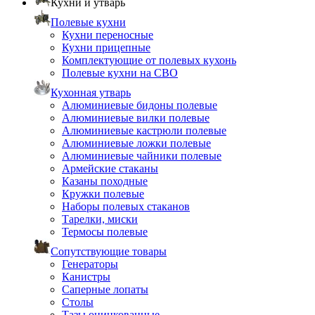
Кухни и утварь
Полевые кухни
Кухни переносные
Кухни прицепные
Комплектующие от полевых кухонь
Полевые кухни на СВО
Кухонная утварь
Алюминиевые бидоны полевые
Алюминиевые вилки полевые
Алюминиевые кастрюли полевые
Алюминиевые ложки полевые
Алюминиевые чайники полевые
Армейские стаканы
Казаны походные
Кружки полевые
Наборы полевых стаканов
Тарелки, миски
Термосы полевые
Сопутствующие товары
Генераторы
Канистры
Саперные лопаты
Столы
Тазы оцинкованные