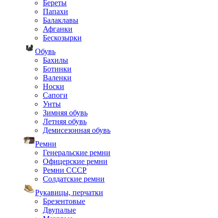
Береты
Папахи
Балаклавы
Афганки
Бескозырки
Обувь
Бахилы
Ботинки
Валенки
Носки
Сапоги
Унты
Зимняя обувь
Летняя обувь
Демисезонная обувь
Ремни
Генеральские ремни
Офицерские ремни
Ремни СССР
Солдатские ремни
Рукавицы, перчатки
Брезентовые
Двупалые