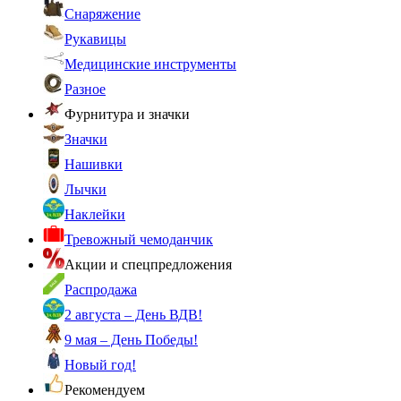
Снаряжение
Рукавицы
Медицинские инструменты
Разное
Фурнитура и значки
Значки
Нашивки
Лычки
Наклейки
Тревожный чемоданчик
Акции и спецпредложения
Распродажа
2 августа – День ВДВ!
9 мая – День Победы!
Новый год!
Рекомендуем