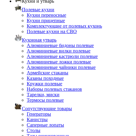
Кухни и утварь
Полевые кухни
Кухни переносные
Кухни прицепные
Комплектующие от полевых кухонь
Полевые кухни на СВО
Кухонная утварь
Алюминиевые бидоны полевые
Алюминиевые вилки полевые
Алюминиевые кастрюли полевые
Алюминиевые ложки полевые
Алюминиевые чайники полевые
Армейские стаканы
Казаны походные
Кружки полевые
Наборы полевых стаканов
Тарелки, миски
Термосы полевые
Сопутствующие товары
Генераторы
Канистры
Саперные лопаты
Столы
Тазы оцинкованные