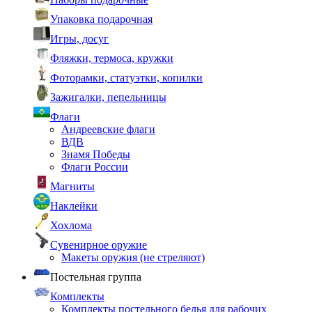
Упаковка подарочная
Игры, досуг
Фляжки, термоса, кружки
Фоторамки, статуэтки, копилки
Зажигалки, пепельницы
Флаги
Андреевские флаги
ВДВ
Знамя Победы
Флаги России
Магниты
Наклейки
Хохлома
Сувенирное оружие
Макеты оружия (не стреляют)
Постельная группа
Комплекты
Комплекты постельного белья для рабочих