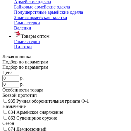
Армейские одеяла
Байковые армейские одеяла
Полушерстяные армейские одеяла
Зимняя армейская палатка
Гимнастерки
Валенки
Товары оптом
Гимнастерки
Пилотки
Левая колонка
Подбор по параметрам
Подбор по параметрам
Цена
р.
р.
Особенности товара
Боевой прототип
935
Ручная оборонительная граната Ф-1
Назначение
834
Армейское снаряжение
863
Сувенирное оружие
Сезон
874
Демисезонный