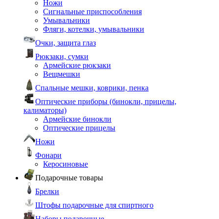
Ножи
Сигнальные приспособления
Умывальники
Фляги, котелки, умывальники
Очки, защита глаз
Рюкзаки, сумки
Армейские рюкзаки
Вещмешки
Спальные мешки, коврики, пенка
Оптические приборы (бинокли, прицелы,
калиматоры)
Армейские бинокли
Оптические прицелы
Ножи
Фонари
Керосиновые
Подарочные товары
Брелки
Штофы подарочные для спиртного
Наборы подарочные