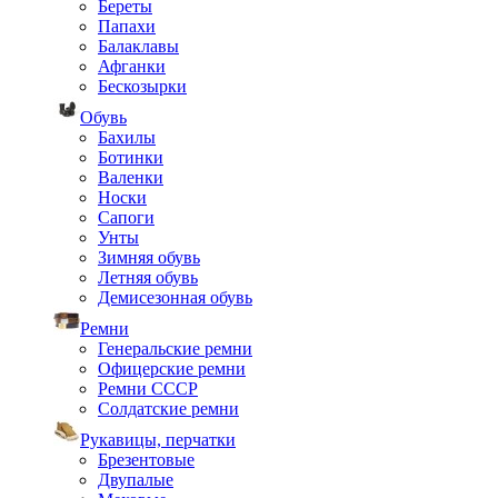
Береты
Папахи
Балаклавы
Афганки
Бескозырки
Обувь
Бахилы
Ботинки
Валенки
Носки
Сапоги
Унты
Зимняя обувь
Летняя обувь
Демисезонная обувь
Ремни
Генеральские ремни
Офицерские ремни
Ремни СССР
Солдатские ремни
Рукавицы, перчатки
Брезентовые
Двупалые