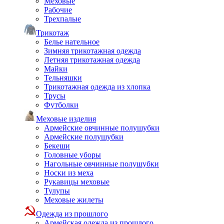
Меховые
Рабочие
Трехпалые
Трикотаж
Белье нательное
Зимняя трикотажная одежда
Летняя трикотажная одежда
Майки
Тельняшки
Трикотажная одежда из хлопка
Трусы
Футболки
Меховые изделия
Армейские овчинные полушубки
Армейские полушубки
Бекеши
Головные уборы
Нагольные овчинные полушубки
Носки из меха
Рукавицы меховые
Тулупы
Меховые жилеты
Одежда из прошлого
Армейская одежда из прошлого