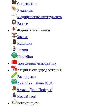
Снаряжение
Рукавицы
Медицинские инструменты
Разное
Фурнитура и значки
Значки
Нашивки
Лычки
Наклейки
Тревожный чемоданчик
Акции и спецпредложения
Распродажа
2 августа – День ВДВ!
9 мая – День Победы!
Новый год!
Рекомендуем