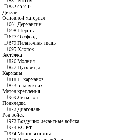
881
Россия
882
СССР
Детали
Основной материал
661
Дермантин
698
Шерсть
677
Оксфорд
679
Палаточная ткань
695
Хлопок
Застёжка
826
Молния
827
Пуговицы
Карманы
818
11 карманов
823
5 наружних
Метод крепления
969
Литьевой
Подкладка
872
Диагональ
Род войск
972
Воздушно-десантные войска
973
ВС РФ
974
Морская пехота
975
Пограничные войска