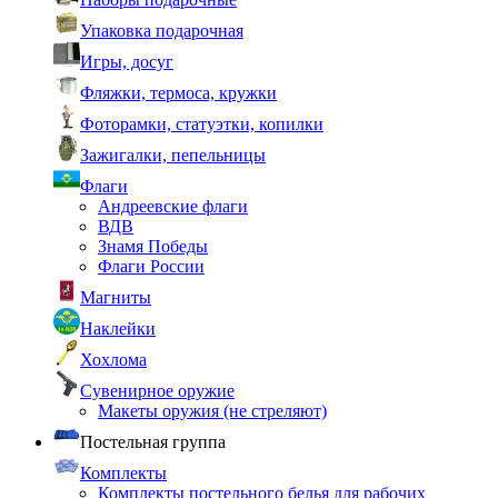
Упаковка подарочная
Игры, досуг
Фляжки, термоса, кружки
Фоторамки, статуэтки, копилки
Зажигалки, пепельницы
Флаги
Андреевские флаги
ВДВ
Знамя Победы
Флаги России
Магниты
Наклейки
Хохлома
Сувенирное оружие
Макеты оружия (не стреляют)
Постельная группа
Комплекты
Комплекты постельного белья для рабочих