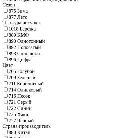
Сезон
875
Зима
877
Лето
Текстура рисунка
1018
Березка
889
КМФ
890
Однотонный
892
Полосатый
893
Сплошной
896
Цифра
Цвет
705
Голубой
709
Зеленый
711
Коричневый
714
Оливковый
716
Песок
721
Серый
722
Синий
725
Хаки
727
Черный
Страна-производитель
880
Китай