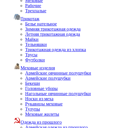
Меховые
Рабочие
Трехпалые
Трикотаж
Белье нательное
Зимняя трикотажная одежда
Летняя трикотажная одежда
Майки
Тельняшки
Трикотажная одежда из хлопка
Трусы
Футболки
Меховые изделия
Армейские овчинные полушубки
Армейские полушубки
Бекеши
Головные уборы
Нагольные овчинные полушубки
Носки из меха
Рукавицы меховые
Тулупы
Меховые жилеты
Одежда из прошлого
Армейская одежда из прошлого