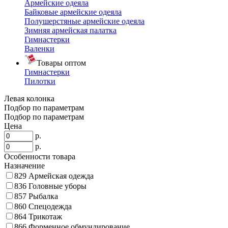
Армейские одеяла
Байковые армейские одеяла
Полушерстяные армейские одеяла
Зимняя армейская палатка
Гимнастерки
Валенки
Товары оптом
Гимнастерки
Пилотки
Левая колонка
Подбор по параметрам
Подбор по параметрам
Цена
р.
р.
Особенности товара
Назначение
829
Армейская одежда
836
Головные уборы
857
Рыбалка
860
Спецодежда
864
Трикотаж
866
Форменное обмундирование