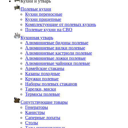
Кухни и утварь
Полевые кухни
Кухни переносные
Кухни прицепные
Комплектующие от полевых кухонь
Полевые кухни на СВО
Кухонная утварь
Алюминиевые бидоны полевые
Алюминиевые вилки полевые
Алюминиевые кастрюли полевые
Алюминиевые ложки полевые
Алюминиевые чайники полевые
Армейские стаканы
Казаны походные
Кружки полевые
Наборы полевых стаканов
Тарелки, миски
Термосы полевые
Сопутствующие товары
Генераторы
Канистры
Саперные лопаты
Столы
Тазы оцинкованные