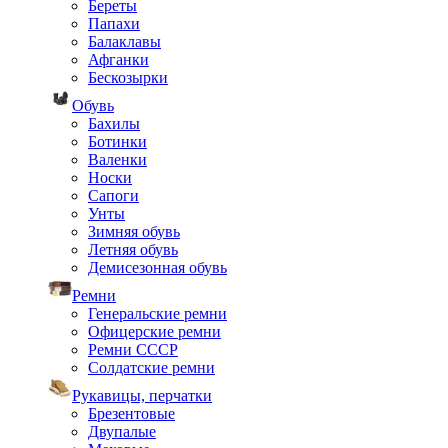
Береты
Папахи
Балаклавы
Афганки
Бескозырки
Обувь
Бахилы
Ботинки
Валенки
Носки
Сапоги
Унты
Зимняя обувь
Летняя обувь
Демисезонная обувь
Ремни
Генеральские ремни
Офицерские ремни
Ремни СССР
Солдатские ремни
Рукавицы, перчатки
Брезентовые
Двупалые