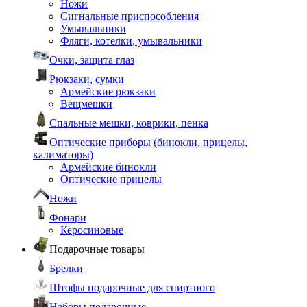
Ножи
Сигнальные приспособления
Умывальники
Фляги, котелки, умывальники
Очки, защита глаз
Рюкзаки, сумки
Армейские рюкзаки
Вещмешки
Спальные мешки, коврики, пенка
Оптические приборы (бинокли, прицелы,
калиматоры)
Армейские бинокли
Оптические прицелы
Ножи
Фонари
Керосиновые
Подарочные товары
Брелки
Штофы подарочные для спиртного
Наборы подарочные