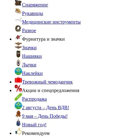
Снаряжение
Рукавицы
Медицинские инструменты
Разное
Фурнитура и значки
Значки
Нашивки
Лычки
Наклейки
Тревожный чемоданчик
Акции и спецпредложения
Распродажа
2 августа – День ВДВ!
9 мая – День Победы!
Новый год!
Рекомендуем