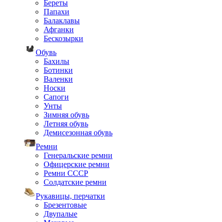
Береты
Папахи
Балаклавы
Афганки
Бескозырки
Обувь
Бахилы
Ботинки
Валенки
Носки
Сапоги
Унты
Зимняя обувь
Летняя обувь
Демисезонная обувь
Ремни
Генеральские ремни
Офицерские ремни
Ремни СССР
Солдатские ремни
Рукавицы, перчатки
Брезентовые
Двупалые