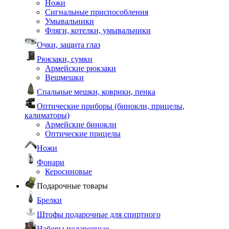
Ножи
Сигнальные приспособления
Умывальники
Фляги, котелки, умывальники
Очки, защита глаз
Рюкзаки, сумки
Армейские рюкзаки
Вещмешки
Спальные мешки, коврики, пенка
Оптические приборы (бинокли, прицелы,
калиматоры)
Армейские бинокли
Оптические прицелы
Ножи
Фонари
Керосиновые
Подарочные товары
Брелки
Штофы подарочные для спиртного
Наборы подарочные