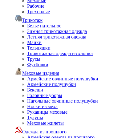
Меховые
Рабочие
Трехпалые
Трикотаж
Белье нательное
Зимняя трикотажная одежда
Летняя трикотажная одежда
Майки
Тельняшки
Трикотажная одежда из хлопка
Трусы
Футболки
Меховые изделия
Армейские овчинные полушубки
Армейские полушубки
Бекеши
Головные уборы
Нагольные овчинные полушубки
Носки из меха
Рукавицы меховые
Тулупы
Меховые жилеты
Одежда из прошлого
Армейская одежда из прошлого