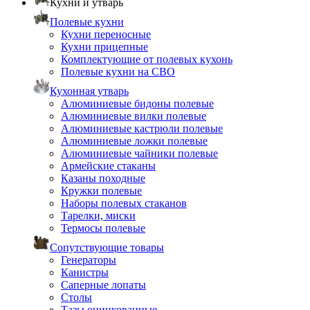
Кухни и утварь
Полевые кухни
Кухни переносные
Кухни прицепные
Комплектующие от полевых кухонь
Полевые кухни на СВО
Кухонная утварь
Алюминиевые бидоны полевые
Алюминиевые вилки полевые
Алюминиевые кастрюли полевые
Алюминиевые ложки полевые
Алюминиевые чайники полевые
Армейские стаканы
Казаны походные
Кружки полевые
Наборы полевых стаканов
Тарелки, миски
Термосы полевые
Сопутствующие товары
Генераторы
Канистры
Саперные лопаты
Столы
Тазы оцинкованные