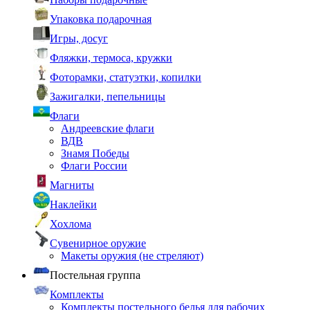
Упаковка подарочная
Игры, досуг
Фляжки, термоса, кружки
Фоторамки, статуэтки, копилки
Зажигалки, пепельницы
Флаги
Андреевские флаги
ВДВ
Знамя Победы
Флаги России
Магниты
Наклейки
Хохлома
Сувенирное оружие
Макеты оружия (не стреляют)
Постельная группа
Комплекты
Комплекты постельного белья для рабочих