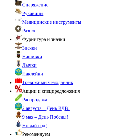
Снаряжение
Рукавицы
Медицинские инструменты
Разное
Фурнитура и значки
Значки
Нашивки
Лычки
Наклейки
Тревожный чемоданчик
Акции и спецпредложения
Распродажа
2 августа – День ВДВ!
9 мая – День Победы!
Новый год!
Рекомендуем