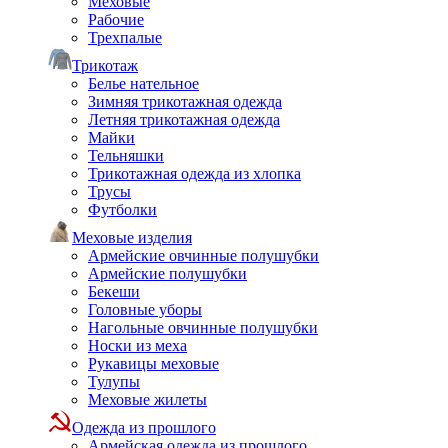
Меховые
Рабочие
Трехпалые
Трикотаж
Белье нательное
Зимняя трикотажная одежда
Летняя трикотажная одежда
Майки
Тельняшки
Трикотажная одежда из хлопка
Трусы
Футболки
Меховые изделия
Армейские овчинные полушубки
Армейские полушубки
Бекеши
Головные уборы
Нагольные овчинные полушубки
Носки из меха
Рукавицы меховые
Тулупы
Меховые жилеты
Одежда из прошлого
Армейская одежда из прошлого