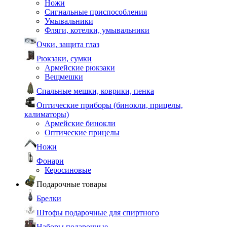
Ножи
Сигнальные приспособления
Умывальники
Фляги, котелки, умывальники
Очки, защита глаз
Рюкзаки, сумки
Армейские рюкзаки
Вещмешки
Спальные мешки, коврики, пенка
Оптические приборы (бинокли, прицелы,
калиматоры)
Армейские бинокли
Оптические прицелы
Ножи
Фонари
Керосиновые
Подарочные товары
Брелки
Штофы подарочные для спиртного
Наборы подарочные