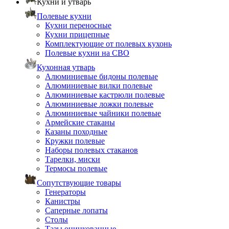
Кухни и утварь
Полевые кухни
Кухни переносные
Кухни прицепные
Комплектующие от полевых кухонь
Полевые кухни на СВО
Кухонная утварь
Алюминиевые бидоны полевые
Алюминиевые вилки полевые
Алюминиевые кастрюли полевые
Алюминиевые ложки полевые
Алюминиевые чайники полевые
Армейские стаканы
Казаны походные
Кружки полевые
Наборы полевых стаканов
Тарелки, миски
Термосы полевые
Сопутствующие товары
Генераторы
Канистры
Саперные лопаты
Столы
Тазы оцинкованные