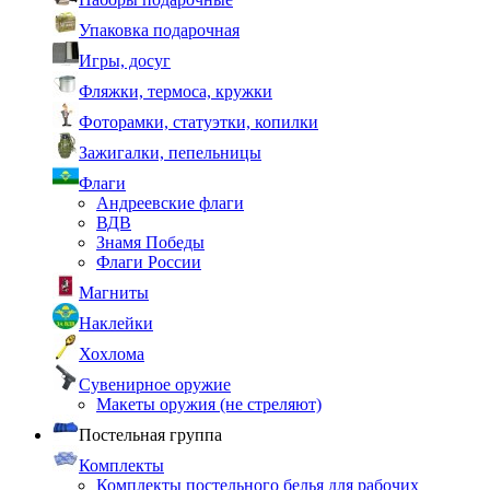
Упаковка подарочная
Игры, досуг
Фляжки, термоса, кружки
Фоторамки, статуэтки, копилки
Зажигалки, пепельницы
Флаги
Андреевские флаги
ВДВ
Знамя Победы
Флаги России
Магниты
Наклейки
Хохлома
Сувенирное оружие
Макеты оружия (не стреляют)
Постельная группа
Комплекты
Комплекты постельного белья для рабочих