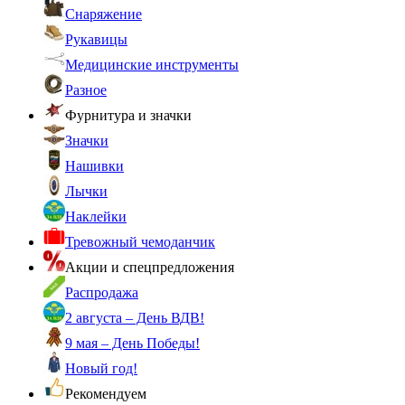
Снаряжение
Рукавицы
Медицинские инструменты
Разное
Фурнитура и значки
Значки
Нашивки
Лычки
Наклейки
Тревожный чемоданчик
Акции и спецпредложения
Распродажа
2 августа – День ВДВ!
9 мая – День Победы!
Новый год!
Рекомендуем