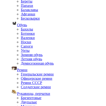
Береты
Папахи
Балаклавы
Афганки
Бескозырки
Обувь
Бахилы
Ботинки
Валенки
Носки
Сапоги
Унты
Зимняя обувь
Летняя обувь
Демисезонная обувь
Ремни
Генеральские ремни
Офицерские ремни
Ремни СССР
Солдатские ремни
Рукавицы, перчатки
Брезентовые
Двупалые