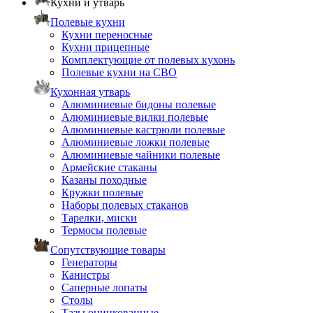
Кухни и утварь
Полевые кухни
Кухни переносные
Кухни прицепные
Комплектующие от полевых кухонь
Полевые кухни на СВО
Кухонная утварь
Алюминиевые бидоны полевые
Алюминиевые вилки полевые
Алюминиевые кастрюли полевые
Алюминиевые ложки полевые
Алюминиевые чайники полевые
Армейские стаканы
Казаны походные
Кружки полевые
Наборы полевых стаканов
Тарелки, миски
Термосы полевые
Сопутствующие товары
Генераторы
Канистры
Саперные лопаты
Столы
Тазы оцинкованные