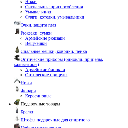
Ножи
Сигнальные приспособления
Умывальники
Фляги, котелки, умывальники
Очки, защита глаз
Рюкзаки, сумки
Армейские рюкзаки
Вещмешки
Спальные мешки, коврики, пенка
Оптические приборы (бинокли, прицелы,
калиматоры)
Армейские бинокли
Оптические прицелы
Ножи
Фонари
Керосиновые
Подарочные товары
Брелки
Штофы подарочные для спиртного
Наборы подарочные