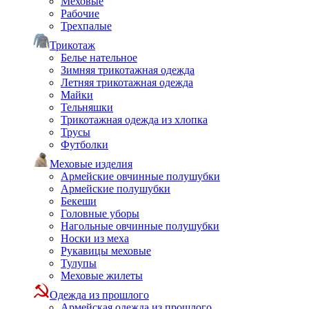
Меховые
Рабочие
Трехпалые
Трикотаж
Белье нательное
Зимняя трикотажная одежда
Летняя трикотажная одежда
Майки
Тельняшки
Трикотажная одежда из хлопка
Трусы
Футболки
Меховые изделия
Армейские овчинные полушубки
Армейские полушубки
Бекеши
Головные уборы
Нагольные овчинные полушубки
Носки из меха
Рукавицы меховые
Тулупы
Меховые жилеты
Одежда из прошлого
Армейская одежда из прошлого