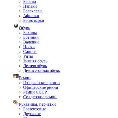
Береты
Папахи
Балаклавы
Афганки
Бескозырки
Обувь
Бахилы
Ботинки
Валенки
Носки
Сапоги
Унты
Зимняя обувь
Летняя обувь
Демисезонная обувь
Ремни
Генеральские ремни
Офицерские ремни
Ремни СССР
Солдатские ремни
Рукавицы, перчатки
Брезентовые
Двупалые