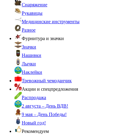
Снаряжение
Рукавицы
Медицинские инструменты
Разное
Фурнитура и значки
Значки
Нашивки
Лычки
Наклейки
Тревожный чемоданчик
Акции и спецпредложения
Распродажа
2 августа – День ВДВ!
9 мая – День Победы!
Новый год!
Рекомендуем