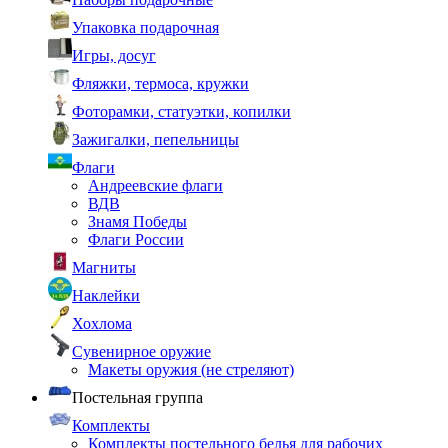
Упаковка подарочная
Игры, досуг
Фляжки, термоса, кружки
Фоторамки, статуэтки, копилки
Зажигалки, пепельницы
Флаги
Андреевские флаги
ВДВ
Знамя Победы
Флаги России
Магниты
Наклейки
Хохлома
Сувенирное оружие
Макеты оружия (не стреляют)
Постельная группа
Комплекты
Комплекты постельного белья для рабочих