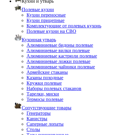
Кухни и утварь
Полевые кухни
Кухни переносные
Кухни прицепные
Комплектующие от полевых кухонь
Полевые кухни на СВО
Кухонная утварь
Алюминиевые бидоны полевые
Алюминиевые вилки полевые
Алюминиевые кастрюли полевые
Алюминиевые ложки полевые
Алюминиевые чайники полевые
Армейские стаканы
Казаны походные
Кружки полевые
Наборы полевых стаканов
Тарелки, миски
Термосы полевые
Сопутствующие товары
Генераторы
Канистры
Саперные лопаты
Столы
Тазы оцинкованные