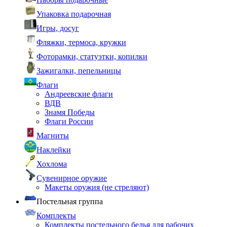
Упаковка подарочная
Игры, досуг
Фляжки, термоса, кружки
Фоторамки, статуэтки, копилки
Зажигалки, пепельницы
Флаги
Андреевские флаги
ВДВ
Знамя Победы
Флаги России
Магниты
Наклейки
Хохлома
Сувенирное оружие
Макеты оружия (не стреляют)
Постельная группа
Комплекты
Комплекты постельного белья для рабочих