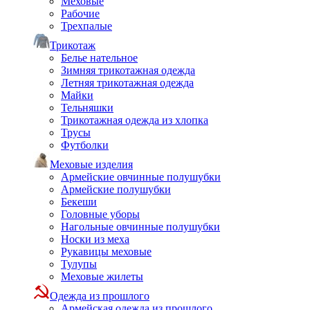
Меховые
Рабочие
Трехпалые
Трикотаж
Белье нательное
Зимняя трикотажная одежда
Летняя трикотажная одежда
Майки
Тельняшки
Трикотажная одежда из хлопка
Трусы
Футболки
Меховые изделия
Армейские овчинные полушубки
Армейские полушубки
Бекеши
Головные уборы
Нагольные овчинные полушубки
Носки из меха
Рукавицы меховые
Тулупы
Меховые жилеты
Одежда из прошлого
Армейская одежда из прошлого