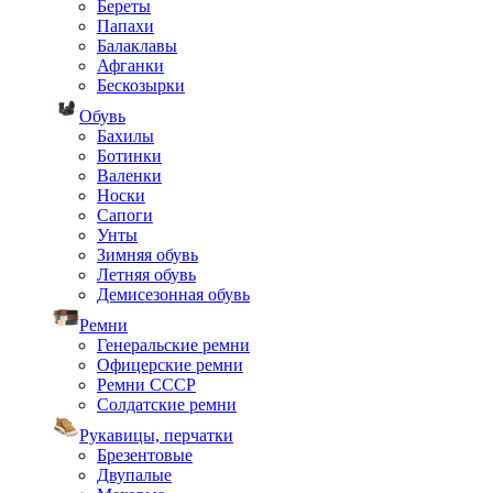
Береты
Папахи
Балаклавы
Афганки
Бескозырки
Обувь
Бахилы
Ботинки
Валенки
Носки
Сапоги
Унты
Зимняя обувь
Летняя обувь
Демисезонная обувь
Ремни
Генеральские ремни
Офицерские ремни
Ремни СССР
Солдатские ремни
Рукавицы, перчатки
Брезентовые
Двупалые