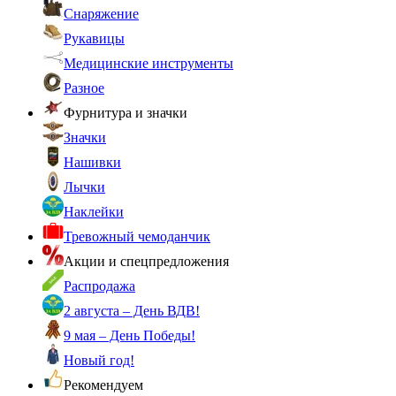
Снаряжение
Рукавицы
Медицинские инструменты
Разное
Фурнитура и значки
Значки
Нашивки
Лычки
Наклейки
Тревожный чемоданчик
Акции и спецпредложения
Распродажа
2 августа – День ВДВ!
9 мая – День Победы!
Новый год!
Рекомендуем