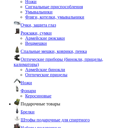
Ножи
Сигнальные приспособления
Умывальники
Фляги, котелки, умывальники
Очки, защита глаз
Рюкзаки, сумки
Армейские рюкзаки
Вещмешки
Спальные мешки, коврики, пенка
Оптические приборы (бинокли, прицелы,
калиматоры)
Армейские бинокли
Оптические прицелы
Ножи
Фонари
Керосиновые
Подарочные товары
Брелки
Штофы подарочные для спиртного
Наборы подарочные