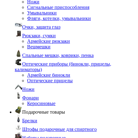
Ножи
Сигнальные приспособления
Умывальники
Фляги, котелки, умывальники
Очки, защита глаз
Рюкзаки, сумки
Армейские рюкзаки
Вещмешки
Спальные мешки, коврики, пенка
Оптические приборы (бинокли, прицелы,
калиматоры)
Армейские бинокли
Оптические прицелы
Ножи
Фонари
Керосиновые
Подарочные товары
Брелки
Штофы подарочные для спиртного
Наборы подарочные