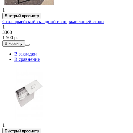
1
Быстрый просмотр
Стол армейский складной из нержавеющей стали
1
3368
1 500 р.
В корзину
В закладки
В сравнение
1
Быстрый просмотр