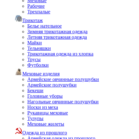
Меховые
Рабочие
Трехпалые
Трикотаж
Белье нательное
Зимняя трикотажная одежда
Летняя трикотажная одежда
Майки
Тельняшки
Трикотажная одежда из хлопка
Трусы
Футболки
Меховые изделия
Армейские овчинные полушубки
Армейские полушубки
Бекеши
Головные уборы
Нагольные овчинные полушубки
Носки из меха
Рукавицы меховые
Тулупы
Меховые жилеты
Одежда из прошлого
Армейская одежда из прошлого