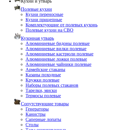
Кухни и утварь
Полевые кухни
Кухни переносные
Кухни прицепные
Комплектующие от полевых кухонь
Полевые кухни на СВО
Кухонная утварь
Алюминиевые бидоны полевые
Алюминиевые вилки полевые
Алюминиевые кастрюли полевые
Алюминиевые ложки полевые
Алюминиевые чайники полевые
Армейские стаканы
Казаны походные
Кружки полевые
Наборы полевых стаканов
Тарелки, миски
Термосы полевые
Сопутствующие товары
Генераторы
Канистры
Саперные лопаты
Столы
Тазы оцинкованные