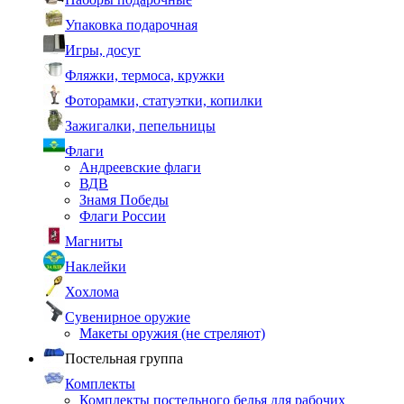
Упаковка подарочная
Игры, досуг
Фляжки, термоса, кружки
Фоторамки, статуэтки, копилки
Зажигалки, пепельницы
Флаги
Андреевские флаги
ВДВ
Знамя Победы
Флаги России
Магниты
Наклейки
Хохлома
Сувенирное оружие
Макеты оружия (не стреляют)
Постельная группа
Комплекты
Комплекты постельного белья для рабочих