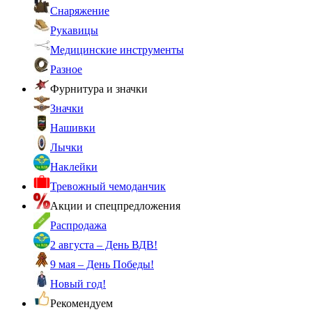
Снаряжение
Рукавицы
Медицинские инструменты
Разное
Фурнитура и значки
Значки
Нашивки
Лычки
Наклейки
Тревожный чемоданчик
Акции и спецпредложения
Распродажа
2 августа – День ВДВ!
9 мая – День Победы!
Новый год!
Рекомендуем