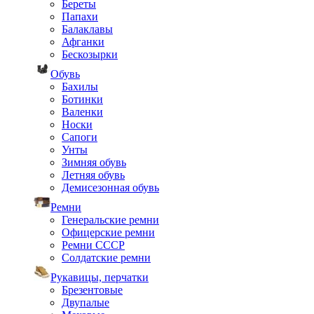
Береты
Папахи
Балаклавы
Афганки
Бескозырки
Обувь
Бахилы
Ботинки
Валенки
Носки
Сапоги
Унты
Зимняя обувь
Летняя обувь
Демисезонная обувь
Ремни
Генеральские ремни
Офицерские ремни
Ремни СССР
Солдатские ремни
Рукавицы, перчатки
Брезентовые
Двупалые