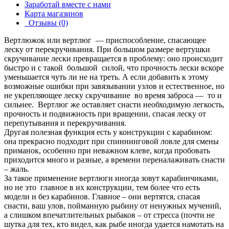
Заработай вместе с нами
Карта магазинов
Отзывы (0)
Вертлюжок или вертлюг — приспособление, спасающее
леску от перекручивания. При большом размере вертушки
скручивание лески превращается в проблему: оно происходит
быстро и с такой большой силой, что прочность лески вскоре
уменьшается чуть ли не на треть. А если добавить к этому
возможные ошибки при завязывании узлов и естественное, но
не укрепляющее леску скручивание во время заброса — то и
сильнее. Вертлюг же оставляет снасти необходимую легкость,
прочность и подвижность при вращении, спасая леску от
перепутывания и перекручивания.
Другая полезная функция есть у конструкции с карабином:
она прекрасно подходит при спиннинговой ловле для смены
приманок, особенно при неважном клеве, когда пробовать
приходится много и разные, а времени переналаживать снасти
– жаль.
За такое применение вертлюги иногда зовут карабинчиками,
но не это главное в их конструкции, тем более что есть
модели и без карабинов. Главное – они вертятся, спасая
снасти, ваш улов, пойманную рыбину от ненужных мучений,
а слишком впечатлительных рыбаков – от стресса (почти не
шутка для тех, кто видел, как рыбе иногда удается намотать на