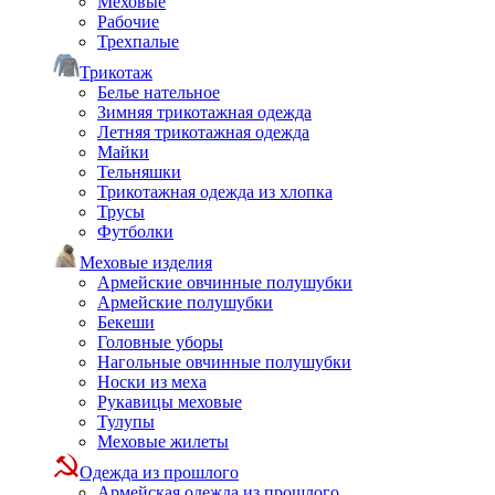
Меховые
Рабочие
Трехпалые
Трикотаж
Белье нательное
Зимняя трикотажная одежда
Летняя трикотажная одежда
Майки
Тельняшки
Трикотажная одежда из хлопка
Трусы
Футболки
Меховые изделия
Армейские овчинные полушубки
Армейские полушубки
Бекеши
Головные уборы
Нагольные овчинные полушубки
Носки из меха
Рукавицы меховые
Тулупы
Меховые жилеты
Одежда из прошлого
Армейская одежда из прошлого