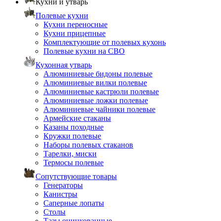
Кухни и утварь
Полевые кухни
Кухни переносные
Кухни прицепные
Комплектующие от полевых кухонь
Полевые кухни на СВО
Кухонная утварь
Алюминиевые бидоны полевые
Алюминиевые вилки полевые
Алюминиевые кастрюли полевые
Алюминиевые ложки полевые
Алюминиевые чайники полевые
Армейские стаканы
Казаны походные
Кружки полевые
Наборы полевых стаканов
Тарелки, миски
Термосы полевые
Сопутствующие товары
Генераторы
Канистры
Саперные лопаты
Столы
Тазы оцинкованные