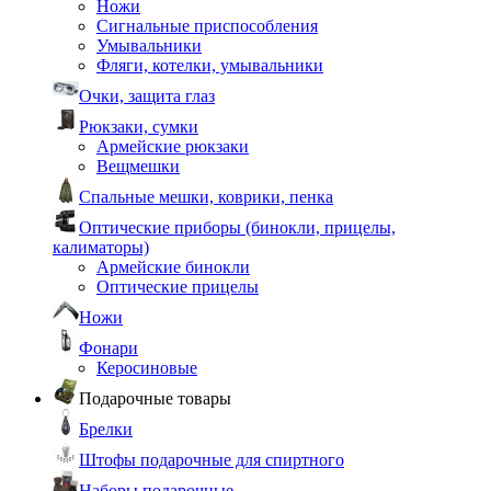
Ножи
Сигнальные приспособления
Умывальники
Фляги, котелки, умывальники
Очки, защита глаз
Рюкзаки, сумки
Армейские рюкзаки
Вещмешки
Спальные мешки, коврики, пенка
Оптические приборы (бинокли, прицелы,
калиматоры)
Армейские бинокли
Оптические прицелы
Ножи
Фонари
Керосиновые
Подарочные товары
Брелки
Штофы подарочные для спиртного
Наборы подарочные