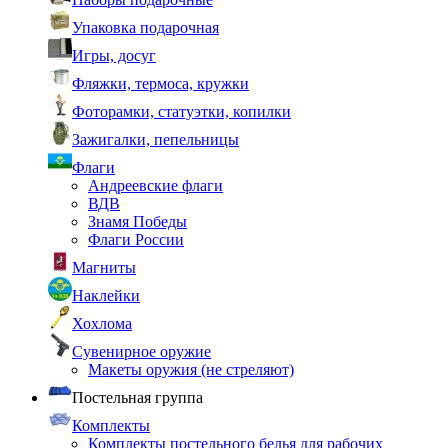
Упаковка подарочная
Игры, досуг
Фляжки, термоса, кружки
Фоторамки, статуэтки, копилки
Зажигалки, пепельницы
Флаги
Андреевские флаги
ВДВ
Знамя Победы
Флаги России
Магниты
Наклейки
Хохлома
Сувенирное оружие
Макеты оружия (не стреляют)
Постельная группа
Комплекты
Комплекты постельного белья для рабочих