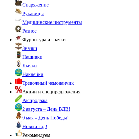
Снаряжение
Рукавицы
Медицинские инструменты
Разное
Фурнитура и значки
Значки
Нашивки
Лычки
Наклейки
Тревожный чемоданчик
Акции и спецпредложения
Распродажа
2 августа – День ВДВ!
9 мая – День Победы!
Новый год!
Рекомендуем