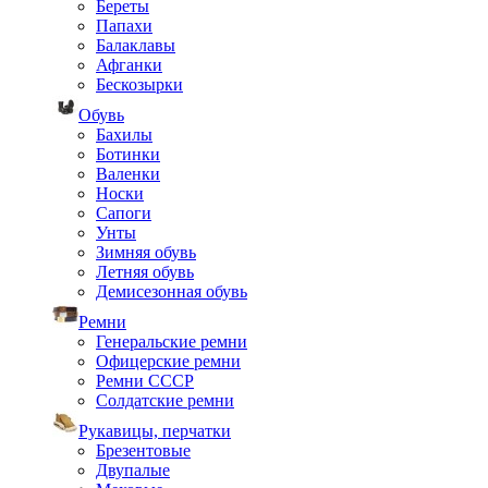
Береты
Папахи
Балаклавы
Афганки
Бескозырки
Обувь
Бахилы
Ботинки
Валенки
Носки
Сапоги
Унты
Зимняя обувь
Летняя обувь
Демисезонная обувь
Ремни
Генеральские ремни
Офицерские ремни
Ремни СССР
Солдатские ремни
Рукавицы, перчатки
Брезентовые
Двупалые