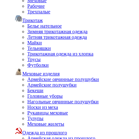
Меховые
Рабочие
Трехпалые
Трикотаж
Белье нательное
Зимняя трикотажная одежда
Летняя трикотажная одежда
Майки
Тельняшки
Трикотажная одежда из хлопка
Трусы
Футболки
Меховые изделия
Армейские овчинные полушубки
Армейские полушубки
Бекеши
Головные уборы
Нагольные овчинные полушубки
Носки из меха
Рукавицы меховые
Тулупы
Меховые жилеты
Одежда из прошлого
Армейская одежда из прошлого