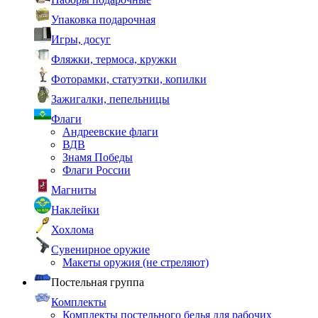
Упаковка подарочная
Игры, досуг
Фляжки, термоса, кружки
Фоторамки, статуэтки, копилки
Зажигалки, пепельницы
Флаги
Андреевские флаги
ВДВ
Знамя Победы
Флаги России
Магниты
Наклейки
Хохлома
Сувенирное оружие
Макеты оружия (не стреляют)
Постельная группа
Комплекты
Комплекты постельного белья для рабочих