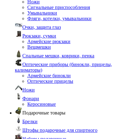
Ножи
Сигнальные приспособления
Умывальники
Фляги, котелки, умывальники
Очки, защита глаз
Рюкзаки, сумки
Армейские рюкзаки
Вещмешки
Спальные мешки, коврики, пенка
Оптические приборы (бинокли, прицелы,
калиматоры)
Армейские бинокли
Оптические прицелы
Ножи
Фонари
Керосиновые
Подарочные товары
Брелки
Штофы подарочные для спиртного
Наборы подарочные