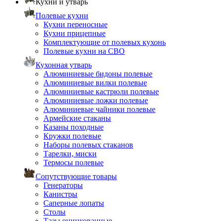
Кухни и утварь
Полевые кухни
Кухни переносные
Кухни прицепные
Комплектующие от полевых кухонь
Полевые кухни на СВО
Кухонная утварь
Алюминиевые бидоны полевые
Алюминиевые вилки полевые
Алюминиевые кастрюли полевые
Алюминиевые ложки полевые
Алюминиевые чайники полевые
Армейские стаканы
Казаны походные
Кружки полевые
Наборы полевых стаканов
Тарелки, миски
Термосы полевые
Сопутствующие товары
Генераторы
Канистры
Саперные лопаты
Столы
Тазы оцинкованные