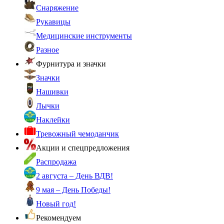
Снаряжение
Рукавицы
Медицинские инструменты
Разное
Фурнитура и значки
Значки
Нашивки
Лычки
Наклейки
Тревожный чемоданчик
Акции и спецпредложения
Распродажа
2 августа – День ВДВ!
9 мая – День Победы!
Новый год!
Рекомендуем