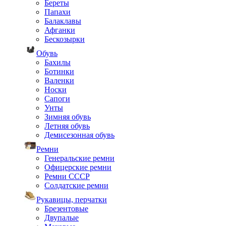
Береты
Папахи
Балаклавы
Афганки
Бескозырки
Обувь
Бахилы
Ботинки
Валенки
Носки
Сапоги
Унты
Зимняя обувь
Летняя обувь
Демисезонная обувь
Ремни
Генеральские ремни
Офицерские ремни
Ремни СССР
Солдатские ремни
Рукавицы, перчатки
Брезентовые
Двупалые