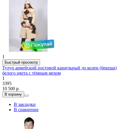
1
Быстрый просмотр
Тулуп армейский постовой караульный до колен (бекеша)
белого цвета с тёмным мехом
1
3395
10 500 р.
В корзину
В закладки
В сравнение