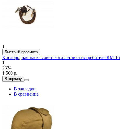
1
Быстрый просмотр
Кислородная маска советского летчика-истребителя КМ-16
1
2334
1 500 р.
В корзину
В закладки
В сравнение