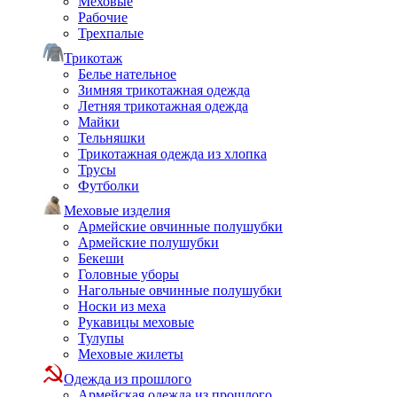
Меховые
Рабочие
Трехпалые
Трикотаж
Белье нательное
Зимняя трикотажная одежда
Летняя трикотажная одежда
Майки
Тельняшки
Трикотажная одежда из хлопка
Трусы
Футболки
Меховые изделия
Армейские овчинные полушубки
Армейские полушубки
Бекеши
Головные уборы
Нагольные овчинные полушубки
Носки из меха
Рукавицы меховые
Тулупы
Меховые жилеты
Одежда из прошлого
Армейская одежда из прошлого