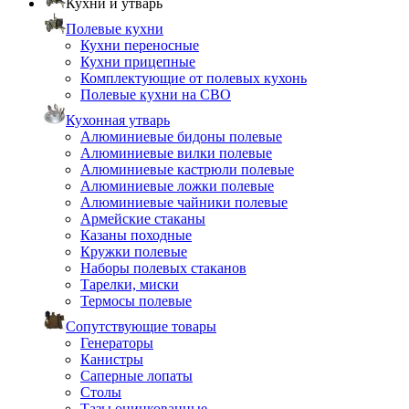
Кухни и утварь
Полевые кухни
Кухни переносные
Кухни прицепные
Комплектующие от полевых кухонь
Полевые кухни на СВО
Кухонная утварь
Алюминиевые бидоны полевые
Алюминиевые вилки полевые
Алюминиевые кастрюли полевые
Алюминиевые ложки полевые
Алюминиевые чайники полевые
Армейские стаканы
Казаны походные
Кружки полевые
Наборы полевых стаканов
Тарелки, миски
Термосы полевые
Сопутствующие товары
Генераторы
Канистры
Саперные лопаты
Столы
Тазы оцинкованные