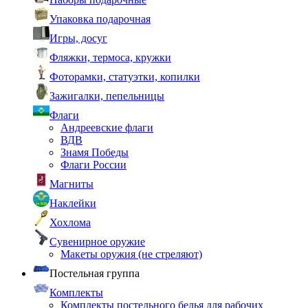
Упаковка подарочная
Игры, досуг
Фляжки, термоса, кружки
Фоторамки, статуэтки, копилки
Зажигалки, пепельницы
Флаги
Андреевские флаги
ВДВ
Знамя Победы
Флаги России
Магниты
Наклейки
Хохлома
Сувенирное оружие
Макеты оружия (не стреляют)
Постельная группа
Комплекты
Комплекты постельного белья для рабочих