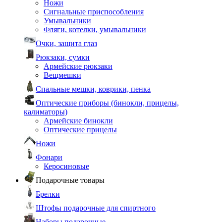
Ножи
Сигнальные приспособления
Умывальники
Фляги, котелки, умывальники
Очки, защита глаз
Рюкзаки, сумки
Армейские рюкзаки
Вещмешки
Спальные мешки, коврики, пенка
Оптические приборы (бинокли, прицелы,
калиматоры)
Армейские бинокли
Оптические прицелы
Ножи
Фонари
Керосиновые
Подарочные товары
Брелки
Штофы подарочные для спиртного
Наборы подарочные