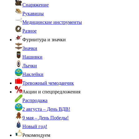
Снаряжение
Рукавицы
Медицинские инструменты
Разное
Фурнитура и значки
Значки
Нашивки
Лычки
Наклейки
Тревожный чемоданчик
Акции и спецпредложения
Распродажа
2 августа – День ВДВ!
9 мая – День Победы!
Новый год!
Рекомендуем