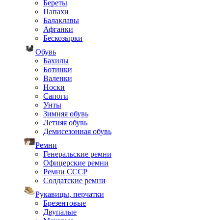
Береты
Папахи
Балаклавы
Афганки
Бескозырки
Обувь
Бахилы
Ботинки
Валенки
Носки
Сапоги
Унты
Зимняя обувь
Летняя обувь
Демисезонная обувь
Ремни
Генеральские ремни
Офицерские ремни
Ремни СССР
Солдатские ремни
Рукавицы, перчатки
Брезентовые
Двупалые