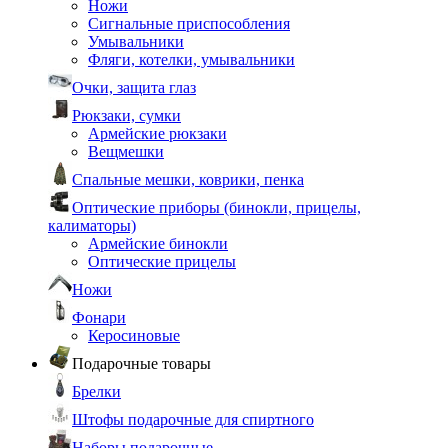
Ножи
Сигнальные приспособления
Умывальники
Фляги, котелки, умывальники
Очки, защита глаз
Рюкзаки, сумки
Армейские рюкзаки
Вещмешки
Спальные мешки, коврики, пенка
Оптические приборы (бинокли, прицелы,
калиматоры)
Армейские бинокли
Оптические прицелы
Ножи
Фонари
Керосиновые
Подарочные товары
Брелки
Штофы подарочные для спиртного
Наборы подарочные