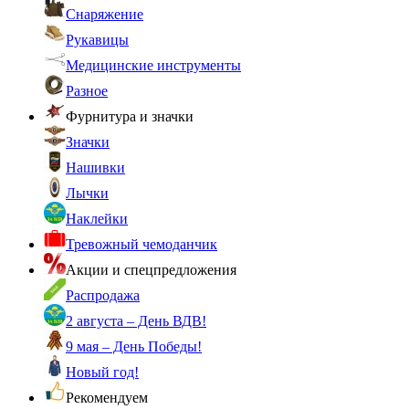
Снаряжение
Рукавицы
Медицинские инструменты
Разное
Фурнитура и значки
Значки
Нашивки
Лычки
Наклейки
Тревожный чемоданчик
Акции и спецпредложения
Распродажа
2 августа – День ВДВ!
9 мая – День Победы!
Новый год!
Рекомендуем