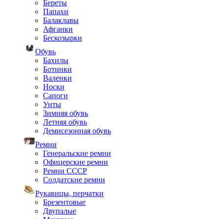
Береты
Папахи
Балаклавы
Афганки
Бескозырки
Обувь
Бахилы
Ботинки
Валенки
Носки
Сапоги
Унты
Зимняя обувь
Летняя обувь
Демисезонная обувь
Ремни
Генеральские ремни
Офицерские ремни
Ремни СССР
Солдатские ремни
Рукавицы, перчатки
Брезентовые
Двупалые