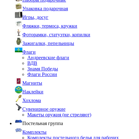
Упаковка подарочная
Игры, досуг
Фляжки, термоса, кружки
Фоторамки, статуэтки, копилки
Зажигалки, пепельницы
Флаги
Андреевские флаги
ВДВ
Знамя Победы
Флаги России
Магниты
Наклейки
Хохлома
Сувенирное оружие
Макеты оружия (не стреляют)
Постельная группа
Комплекты
Комплекты постельного белья для рабочих