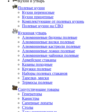
Кухни и утварь
Полевые кухни
Кухни переносные
Кухни прицепные
Комплектующие от полевых кухонь
Полевые кухни на СВО
Кухонная утварь
Алюминиевые бидоны полевые
Алюминиевые вилки полевые
Алюминиевые кастрюли полевые
Алюминиевые ложки полевые
Алюминиевые чайники полевые
Армейские стаканы
Казаны походные
Кружки полевые
Наборы полевых стаканов
Тарелки, миски
Термосы полевые
Сопутствующие товары
Генераторы
Канистры
Саперные лопаты
Столы
Тазы оцинкованные