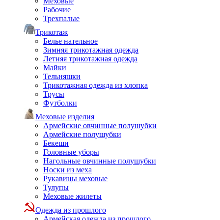
Меховые
Рабочие
Трехпалые
Трикотаж
Белье нательное
Зимняя трикотажная одежда
Летняя трикотажная одежда
Майки
Тельняшки
Трикотажная одежда из хлопка
Трусы
Футболки
Меховые изделия
Армейские овчинные полушубки
Армейские полушубки
Бекеши
Головные уборы
Нагольные овчинные полушубки
Носки из меха
Рукавицы меховые
Тулупы
Меховые жилеты
Одежда из прошлого
Армейская одежда из прошлого