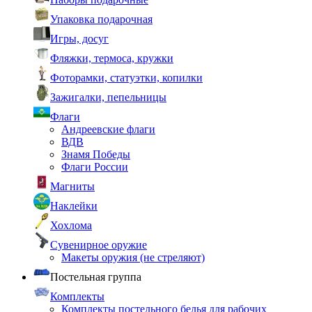
Упаковка подарочная
Игры, досуг
Фляжки, термоса, кружки
Фоторамки, статуэтки, копилки
Зажигалки, пепельницы
Флаги
Андреевские флаги
ВДВ
Знамя Победы
Флаги России
Магниты
Наклейки
Хохлома
Сувенирное оружие
Макеты оружия (не стреляют)
Постельная группа
Комплекты
Комплекты постельного белья для рабочих