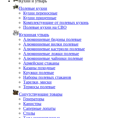
Кухни и утварь
Полевые кухни
Кухни переносные
Кухни прицепные
Комплектующие от полевых кухонь
Полевые кухни на СВО
Кухонная утварь
Алюминиевые бидоны полевые
Алюминиевые вилки полевые
Алюминиевые кастрюли полевые
Алюминиевые ложки полевые
Алюминиевые чайники полевые
Армейские стаканы
Казаны походные
Кружки полевые
Наборы полевых стаканов
Тарелки, миски
Термосы полевые
Сопутствующие товары
Генераторы
Канистры
Саперные лопаты
Столы
Тазы оцинкованные