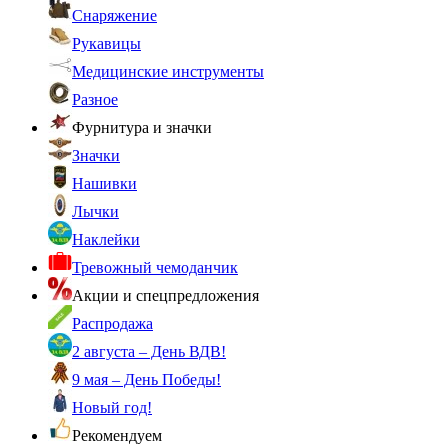
Снаряжение
Рукавицы
Медицинские инструменты
Разное
Фурнитура и значки
Значки
Нашивки
Лычки
Наклейки
Тревожный чемоданчик
Акции и спецпредложения
Распродажа
2 августа – День ВДВ!
9 мая – День Победы!
Новый год!
Рекомендуем