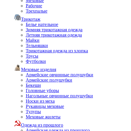
Меховые
Рабочие
Трехпалые
Трикотаж
Белье нательное
Зимняя трикотажная одежда
Летняя трикотажная одежда
Майки
Тельняшки
Трикотажная одежда из хлопка
Трусы
Футболки
Меховые изделия
Армейские овчинные полушубки
Армейские полушубки
Бекеши
Головные уборы
Нагольные овчинные полушубки
Носки из меха
Рукавицы меховые
Тулупы
Меховые жилеты
Одежда из прошлого
Армейская одежда из прошлого