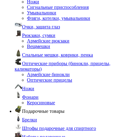
Ножи
Сигнальные приспособления
Умывальники
Фляги, котелки, умывальники
Очки, защита глаз
Рюкзаки, сумки
Армейские рюкзаки
Вещмешки
Спальные мешки, коврики, пенка
Оптические приборы (бинокли, прицелы,
калиматоры)
Армейские бинокли
Оптические прицелы
Ножи
Фонари
Керосиновые
Подарочные товары
Брелки
Штофы подарочные для спиртного
Наборы подарочные