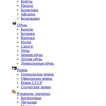
Береты
Папахи
Балаклавы
Афганки
Бескозырки
Обувь
Бахилы
Ботинки
Валенки
Носки
Сапоги
Унты
Зимняя обувь
Летняя обувь
Демисезонная обувь
Ремни
Генеральские ремни
Офицерские ремни
Ремни СССР
Солдатские ремни
Рукавицы, перчатки
Брезентовые
Двупалые