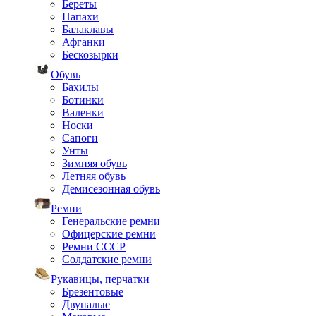
Береты
Папахи
Балаклавы
Афганки
Бескозырки
Обувь
Бахилы
Ботинки
Валенки
Носки
Сапоги
Унты
Зимняя обувь
Летняя обувь
Демисезонная обувь
Ремни
Генеральские ремни
Офицерские ремни
Ремни СССР
Солдатские ремни
Рукавицы, перчатки
Брезентовые
Двупалые