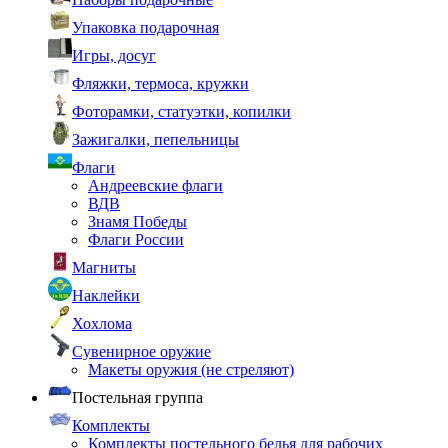
Упаковка подарочная
Игры, досуг
Фляжки, термоса, кружки
Фоторамки, статуэтки, копилки
Зажигалки, пепельницы
Флаги
Андреевские флаги
ВДВ
Знамя Победы
Флаги России
Магниты
Наклейки
Хохлома
Сувенирное оружие
Макеты оружия (не стреляют)
Постельная группа
Комплекты
Комплекты постельного белья для рабочих