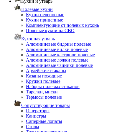
Кухни и утварь
Полевые кухни
Кухни переносные
Кухни прицепные
Комплектующие от полевых кухонь
Полевые кухни на СВО
Кухонная утварь
Алюминиевые бидоны полевые
Алюминиевые вилки полевые
Алюминиевые кастрюли полевые
Алюминиевые ложки полевые
Алюминиевые чайники полевые
Армейские стаканы
Казаны походные
Кружки полевые
Наборы полевых стаканов
Тарелки, миски
Термосы полевые
Сопутствующие товары
Генераторы
Канистры
Саперные лопаты
Столы
Тазы оцинкованные