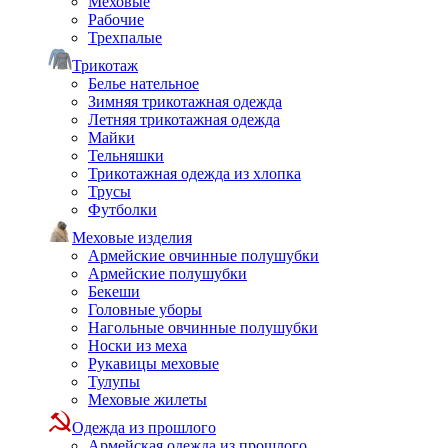
Меховые
Рабочие
Трехпалые
Трикотаж
Белье нательное
Зимняя трикотажная одежда
Летняя трикотажная одежда
Майки
Тельняшки
Трикотажная одежда из хлопка
Трусы
Футболки
Меховые изделия
Армейские овчинные полушубки
Армейские полушубки
Бекеши
Головные уборы
Нагольные овчинные полушубки
Носки из меха
Рукавицы меховые
Тулупы
Меховые жилеты
Одежда из прошлого
Армейская одежда из прошлого