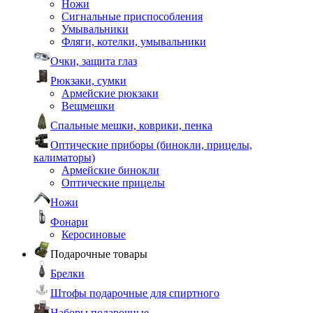
Ножи
Сигнальные приспособления
Умывальники
Фляги, котелки, умывальники
Очки, защита глаз
Рюкзаки, сумки
Армейские рюкзаки
Вещмешки
Спальные мешки, коврики, пенка
Оптические приборы (бинокли, прицелы,
калиматоры)
Армейские бинокли
Оптические прицелы
Ножи
Фонари
Керосиновые
Подарочные товары
Брелки
Штофы подарочные для спиртного
Наборы подарочные