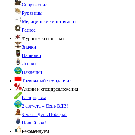
Снаряжение
Рукавицы
Медицинские инструменты
Разное
Фурнитура и значки
Значки
Нашивки
Лычки
Наклейки
Тревожный чемоданчик
Акции и спецпредложения
Распродажа
2 августа – День ВДВ!
9 мая – День Победы!
Новый год!
Рекомендуем