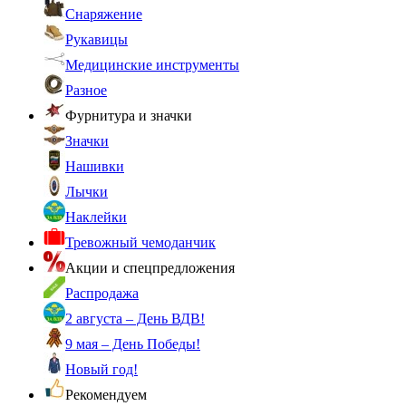
Снаряжение
Рукавицы
Медицинские инструменты
Разное
Фурнитура и значки
Значки
Нашивки
Лычки
Наклейки
Тревожный чемоданчик
Акции и спецпредложения
Распродажа
2 августа – День ВДВ!
9 мая – День Победы!
Новый год!
Рекомендуем