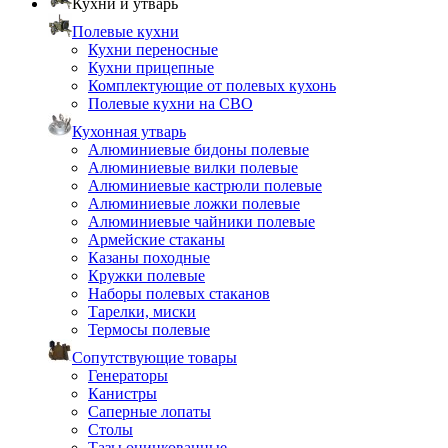
Кухни и утварь
Полевые кухни
Кухни переносные
Кухни прицепные
Комплектующие от полевых кухонь
Полевые кухни на СВО
Кухонная утварь
Алюминиевые бидоны полевые
Алюминиевые вилки полевые
Алюминиевые кастрюли полевые
Алюминиевые ложки полевые
Алюминиевые чайники полевые
Армейские стаканы
Казаны походные
Кружки полевые
Наборы полевых стаканов
Тарелки, миски
Термосы полевые
Сопутствующие товары
Генераторы
Канистры
Саперные лопаты
Столы
Тазы оцинкованные