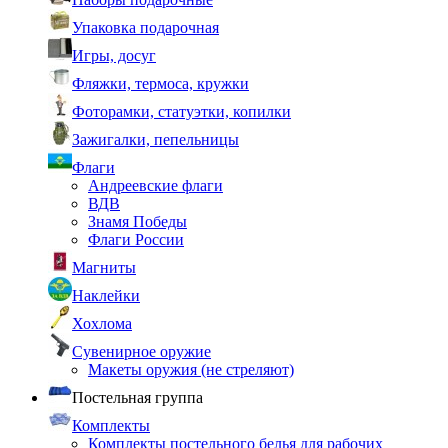
Упаковка подарочная
Игры, досуг
Фляжки, термоса, кружки
Фоторамки, статуэтки, копилки
Зажигалки, пепельницы
Флаги
Андреевские флаги
ВДВ
Знамя Победы
Флаги России
Магниты
Наклейки
Хохлома
Сувенирное оружие
Макеты оружия (не стреляют)
Постельная группа
Комплекты
Комплекты постельного белья для рабочих