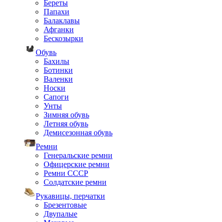
Береты
Папахи
Балаклавы
Афганки
Бескозырки
Обувь
Бахилы
Ботинки
Валенки
Носки
Сапоги
Унты
Зимняя обувь
Летняя обувь
Демисезонная обувь
Ремни
Генеральские ремни
Офицерские ремни
Ремни СССР
Солдатские ремни
Рукавицы, перчатки
Брезентовые
Двупалые