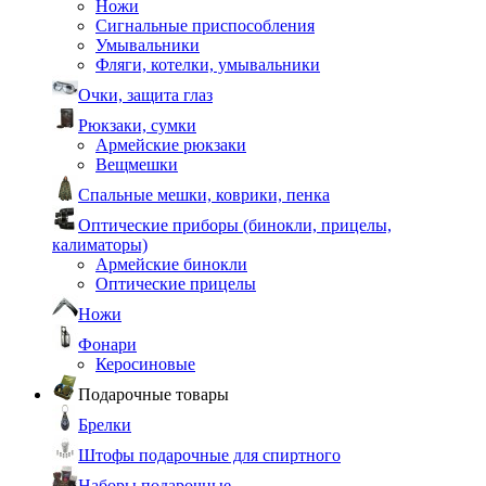
Ножи
Сигнальные приспособления
Умывальники
Фляги, котелки, умывальники
Очки, защита глаз
Рюкзаки, сумки
Армейские рюкзаки
Вещмешки
Спальные мешки, коврики, пенка
Оптические приборы (бинокли, прицелы,
калиматоры)
Армейские бинокли
Оптические прицелы
Ножи
Фонари
Керосиновые
Подарочные товары
Брелки
Штофы подарочные для спиртного
Наборы подарочные