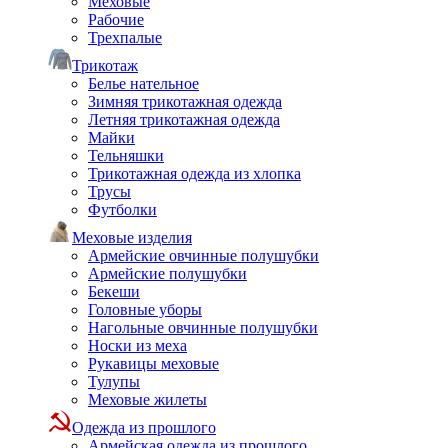
Меховые
Рабочие
Трехпалые
Трикотаж
Белье нательное
Зимняя трикотажная одежда
Летняя трикотажная одежда
Майки
Тельняшки
Трикотажная одежда из хлопка
Трусы
Футболки
Меховые изделия
Армейские овчинные полушубки
Армейские полушубки
Бекеши
Головные уборы
Нагольные овчинные полушубки
Носки из меха
Рукавицы меховые
Тулупы
Меховые жилеты
Одежда из прошлого
Армейская одежда из прошлого