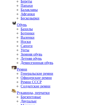
Береты
Папахи
Балаклавы
Афганки
Бескозырки
Обувь
Бахилы
Ботинки
Валенки
Носки
Сапоги
Унты
Зимняя обувь
Летняя обувь
Демисезонная обувь
Ремни
Генеральские ремни
Офицерские ремни
Ремни СССР
Солдатские ремни
Рукавицы, перчатки
Брезентовые
Двупалые