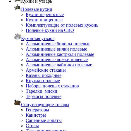
Кухни и утварь
Полевые кухни
Кухни переносные
Кухни прицепные
Комплектующие от полевых кухонь
Полевые кухни на СВО
Кухонная утварь
Алюминиевые бидоны полевые
Алюминиевые вилки полевые
Алюминиевые кастрюли полевые
Алюминиевые ложки полевые
Алюминиевые чайники полевые
Армейские стаканы
Казаны походные
Кружки полевые
Наборы полевых стаканов
Тарелки, миски
Термосы полевые
Сопутствующие товары
Генераторы
Канистры
Саперные лопаты
Столы
Тазы оцинкованные