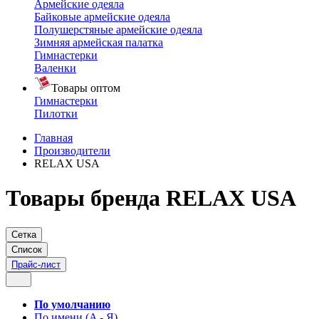
Армейские одеяла
Байковые армейские одеяла
Полушерстяные армейские одеяла
Зимняя армейская палатка
Гимнастерки
Валенки
Товары оптом
Гимнастерки
Пилотки
Главная
Производители
RELAX USA
Товары бренда RELAX USA
Сетка
Список
Прайс-лист
По умолчанию
По имени (A - Я)