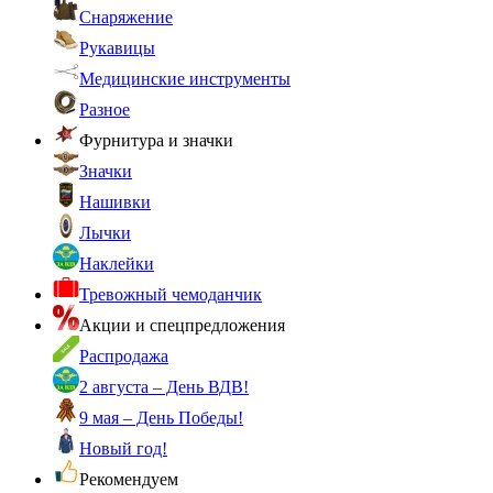
Снаряжение
Рукавицы
Медицинские инструменты
Разное
Фурнитура и значки
Значки
Нашивки
Лычки
Наклейки
Тревожный чемоданчик
Акции и спецпредложения
Распродажа
2 августа – День ВДВ!
9 мая – День Победы!
Новый год!
Рекомендуем