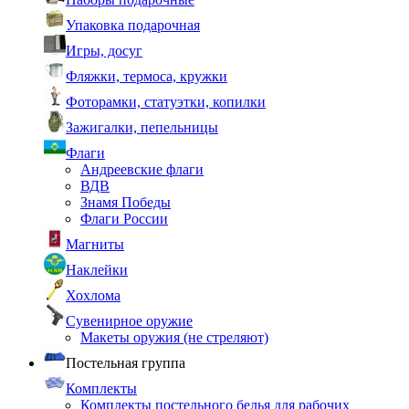
Упаковка подарочная
Игры, досуг
Фляжки, термоса, кружки
Фоторамки, статуэтки, копилки
Зажигалки, пепельницы
Флаги
Андреевские флаги
ВДВ
Знамя Победы
Флаги России
Магниты
Наклейки
Хохлома
Сувенирное оружие
Макеты оружия (не стреляют)
Постельная группа
Комплекты
Комплекты постельного белья для рабочих